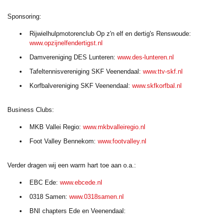
Sponsoring:
Rijwielhulpmotorenclub Op z'n elf en dertig's Renswoude:
www.opzijnelfendertigst.nl
Damvereniging DES Lunteren:
www.des-lunteren.nl
Tafeltennisvereniging SKF Veenendaal:
www.ttv-skf.nl
Korfbalvereniging SKF Veenendaal:
www.skfkorfbal.nl
Business Clubs:
MKB Vallei Regio:
www.mkbvalleiregio.nl
Foot Valley Bennekom:
www.footvalley.nl
Verder dragen wij een warm hart toe aan o.a.:
EBC Ede:
www.ebcede.nl
0318 Samen:
www.0318samen.nl
BNI chapters Ede en Veenendaal: