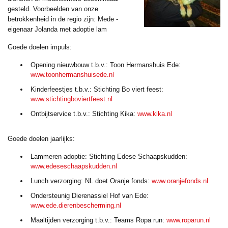
gesteld. Voorbeelden van onze
betrokkenheid in de regio zijn: Mede -
eigenaar Jolanda met adoptie lam
Goede doelen impuls:
Opening nieuwbouw t.b.v.: Toon Hermanshuis Ede:
www.toonhermanshuisede.nl
Kinderfeestjes t.b.v.: Stichting Bo viert feest:
www.stichtingboviertfeest.nl
Ontbijtservice t.b.v.: Stichting Kika:
www.kika.nl
Goede doelen jaarlijks:
Lammeren adoptie: Stichting Edese Schaapskudden:
www.edeseschaapskudden.nl
Lunch verzorging: NL doet Oranje fonds:
www.oranjefonds.nl
Ondersteunig Dierenassiel Hof van Ede:
www.ede.dierenbescherming.nl
Maaltijden verzorging t.b.v.: Teams Ropa run:
www.roparun.nl